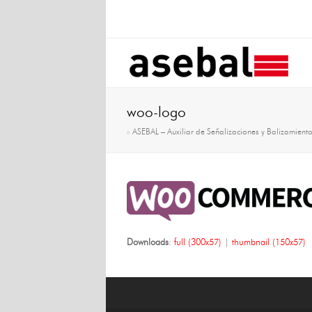
woo-logo
»
ASEBAL – Auxiliar de Señalizaciones y Balizamient
Downloads
:
full (300x57)
|
thumbnail (150x57)