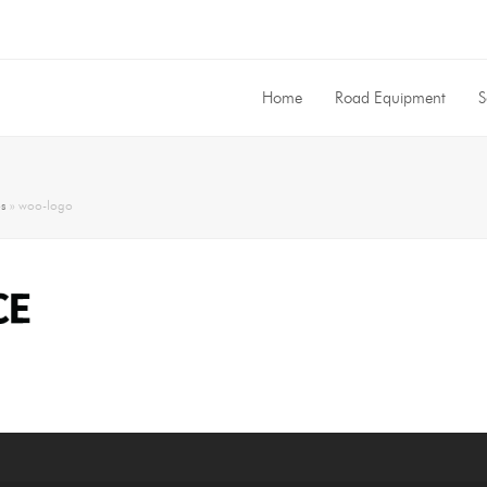
Home
Road Equipment
S
os
»
woo-logo