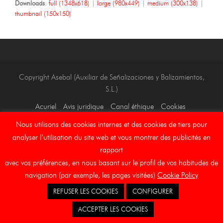
Downloads
:
full (1348x618)
|
large (980x449)
|
medium (300x138)
|
thumbnail (150x150)
Copyright Asebal (Auxiliar de Señalizaciones y Balizamientos,
S.L.)
Acuriel
Avis juridique
Canal éthique
Cookies
Nous utilisons des cookies internes et des cookies de tiers pour
analyser l’utilisation du site web et vous montrer des publicités en
rapport
avec vos préférences, en nous basant sur le profil de vos habitudes de
navigation (par exemple, les pages visitées)
Cookie Policy
REFUSER LES COOKIES
CONFIGURER
ACCEPTER LES COOKIES