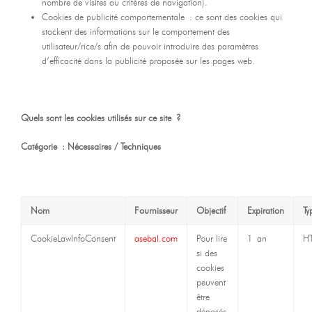
nombre de visites ou critères de navigation).
Cookies de publicité comportementale : ce sont des cookies qui
stockent des informations sur le comportement des
utilisateur/rice/s afin de pouvoir introduire des paramètres
d’efficacité dans la publicité proposée sur les pages web.
Quels sont les cookies utilisés sur ce site ?
Catégorie : Nécessaires / Techniques
Nom
Fournisseur
Objectif
Expiration
Ty
CookieLawInfoConsent
asebal.com
Pour lire
1 an
H
si des
cookies
peuvent
être
déposés