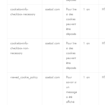
cookielawinfo-
asebal.com
Pour lire
1 an
H
checkbox-necessary
si des
cookies
peuvent
être
déposés
cookielawinfo-
asebal.com
Pour lire
1 an
H
checkbox-non-
si des
necessary
cookies
peuvent
être
déposés
viewed_cookie_policy
asebal.com
Pour
1 an
H
savoir si
un
message
a été
affiché