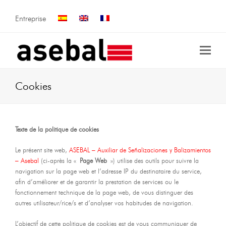
Entreprise
Cookies
Texte de la politique de cookies
Le présent site web,
ASEBAL – Auxiliar de Señalizaciones y Balizamientos
– Asebal
(ci-après la «
Page Web
») utilise des outils pour suivre la
navigation sur la page web et l’adresse IP du destinataire du service,
afin d’améliorer et de garantir la prestation de services ou le
fonctionnement technique de la page web, de vous distinguer des
autres utilisateur/rice/s et d’analyser vos habitudes de navigation.
L’objectif de cette politique de cookies est de vous communiquer de