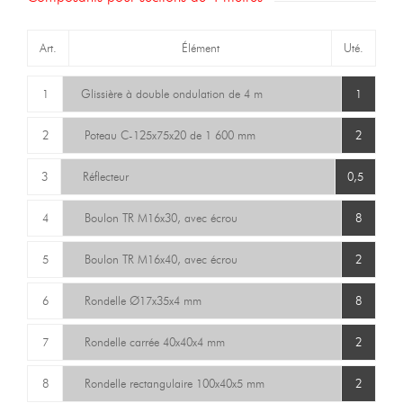
Art.
Élément
Uté.
1
Glissière à double ondulation de 4 m
1
2
Poteau C-125x75x20 de 1 600 mm
2
3
Réflecteur
0,5
4
Boulon TR M16x30, avec écrou
8
5
Boulon TR M16x40, avec écrou
2
6
Rondelle Ø17x35x4 mm
8
7
Rondelle carrée 40x40x4 mm
2
8
Rondelle rectangulaire 100x40x5 mm
2