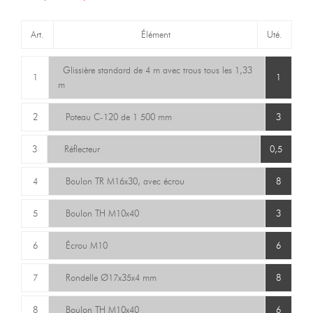
Art.
Élément
Uté.
Glissière standard de 4 m avec trous tous les 1,33
1
1
m
2
Poteau C-120 de 1 500 mm
3
3
Réflecteur
0,5
4
Boulon TR M16x30, avec écrou
8
5
Boulon TH M10x40
3
6
Écrou M10
6
7
Rondelle Ø17x35x4 mm
8
8
Boulon TH M10x40
6