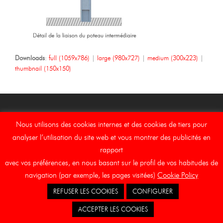
Downloads
:
full (1059x786)
|
large (980x727)
|
medium (300x223)
|
thumbnail (150x150)
Nous utilisons des cookies internes et des cookies de tiers pour
Copyright Asebal (Auxiliar de Señalizaciones y Balizamientos,
analyser l’utilisation du site web et vous montrer des publicités en
S.L.)
rapport
Acuriel
Avis juridique
Canal éthique
Cookies
avec vos préférences, en nous basant sur le profil de vos habitudes de
navigation (par exemple, les pages visitées)
Cookie Policy
REFUSER LES COOKIES
CONFIGURER
ACCEPTER LES COOKIES