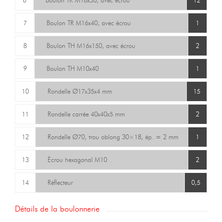
7
Boulon TR M16x40, avec écrou
1
8
Boulon TH M16x150, avec écrou
2
9
Boulon TH M10x40
1
10
Rondelle Ø17x35x4 mm
15
11
Rondelle carrée 40x40x5 mm
2
12
Rondelle Ø70, trou oblong 30×18, ép. = 2 mm
1
13
Écrou hexagonal M10
2
14
Réflecteur
0,5
Détails de la boulonnerie