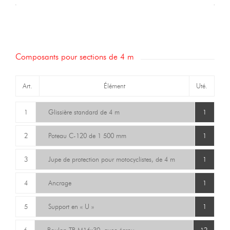
Composants pour sections de 4 m
Art.
Élément
Uté.
1
Glissière standard de 4 m
1
2
Poteau C-120 de 1 500 mm
1
3
Jupe de protection pour motocyclistes, de 4 m
1
4
Ancrage
1
5
Support en « U »
1
6
Boulon TR M16x30, avec écrou
12