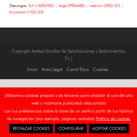
Descargas
:
full (1600x785)
|
large (980x480)
|
medium (300x147)
|
thumbnail (150x150)
Copyright Asebal (Auxiliar de Señalizaciones y Balizamientos,
S.L.)
Inicio
Aviso Legal
Canal Etico
Cookies
Utilizamos cookies propias y de terceros para analizar el uso del sitio
web y mostrarte publicidad relacionada
con tus preferencias sobre la base de un perfil a partir de tus hábitos
de navegación (por ejemplo, páginas visitadas)
Política de cookies
RECHAZAR COOKIES
CONFIGURAR
ACEPTAR COOKIES