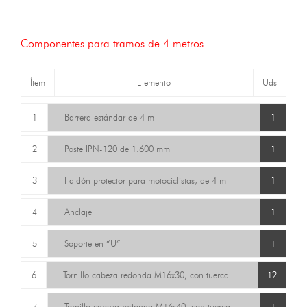
Componentes para tramos de 4 metros
Ítem
Elemento
Uds
1
Barrera estándar de 4 m
1
2
Poste IPN-120 de 1.600 mm
1
3
Faldón protector para motociclistas, de 4 m
1
4
Anclaje
1
5
Soporte en “U”
1
6
Tornillo cabeza redonda M16x30, con tuerca
12
7
Tornillo cabeza redonda M16x40, con tuerca
1