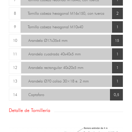
8
Tornillo cabeza hexagonal M16x150, con tuerca
2
9
Tornillo cabeza hexagonal M10x40
1
10
Arandela Ø17x35x4 mm
15
11
Arandela cuadrada 40x40x5 mm
1
12
Arandela rectangular 40x20x5 mm
1
13
Arandela Ø70 coliso 30×18 e. 2 mm
1
14
Captafaro
0,5
Detalle de Tornillería