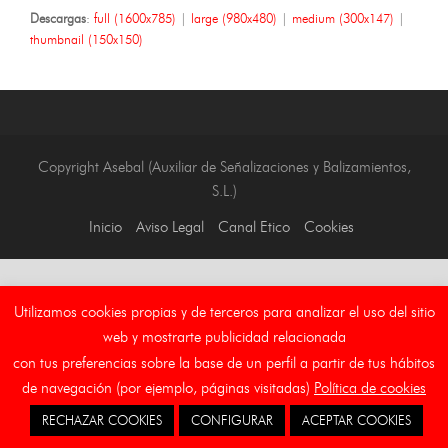
Descargas
:
full (1600x785)
|
large (980x480)
|
medium (300x147)
|
thumbnail (150x150)
Copyright Asebal (Auxiliar de Señalizaciones y Balizamientos,
S.L.)
Inicio
Aviso Legal
Canal Etico
Cookies
Utilizamos cookies propias y de terceros para analizar el uso del sitio
web y mostrarte publicidad relacionada
con tus preferencias sobre la base de un perfil a partir de tus hábitos
de navegación (por ejemplo, páginas visitadas)
Política de cookies
RECHAZAR COOKIES
CONFIGURAR
ACEPTAR COOKIES