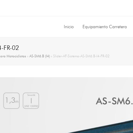
Inicio
Equipamiento Carretera
4-FR-02
para Motociclistas
»
AS-SM6.B (I4)
»
Slider-AF-Sistema-AS-SM6.B-I4-FR-02