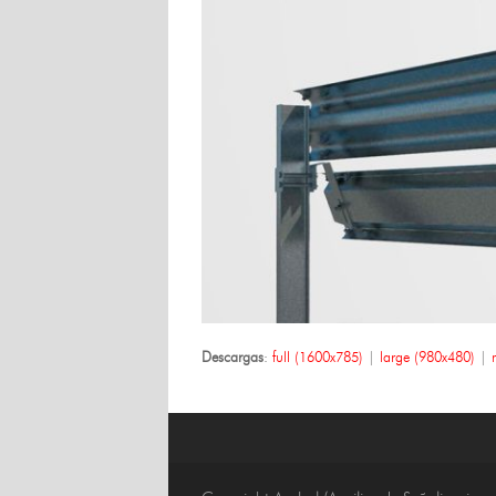
Descargas
:
full (1600x785)
|
large (980x480)
|