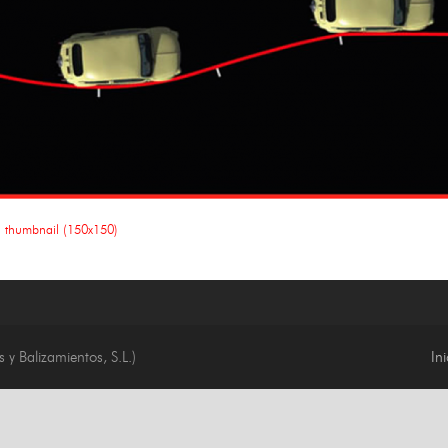
|
thumbnail (150x150)
 y Balizamientos, S.L.)
Ini