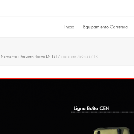
Inicio
Equipamiento Carretera
»
Normativa
»
Resumen Norma EN 1317
»
caja-cen-750×387-FR