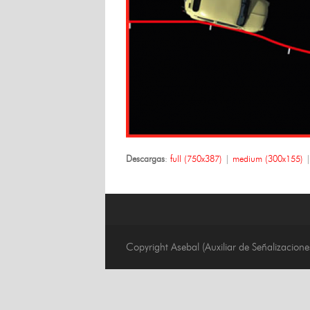
Descargas
:
full (750x387)
|
medium (300x155)
Copyright Asebal (Auxiliar de Señalizaciones