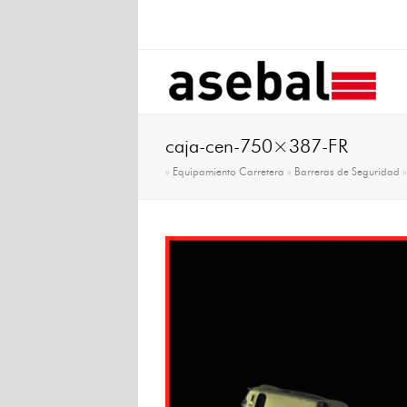
caja-cen-750×387-FR
»
Equipamiento Carretera
»
Barreras de Seguridad