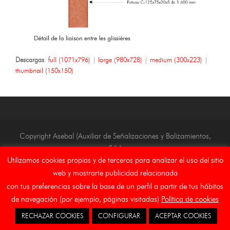
Descargas
:
full (1071x796)
|
large (980x728)
|
medium (300x223)
|
thumbnail (150x150)
Copyright Asebal (Auxiliar de Señalizaciones y Balizamientos,
S.L.)
Utilizamos cookies propias y de terceros para analizar el uso del sitio
Inicio
Aviso Legal
Canal Etico
Cookies
web y mostrarte publicidad relacionada
con tus preferencias sobre la base de un perfil a partir de tus hábitos
de navegación (por ejemplo, páginas visitadas)
Política de cookies
RECHAZAR COOKIES
CONFIGURAR
ACEPTAR COOKIES