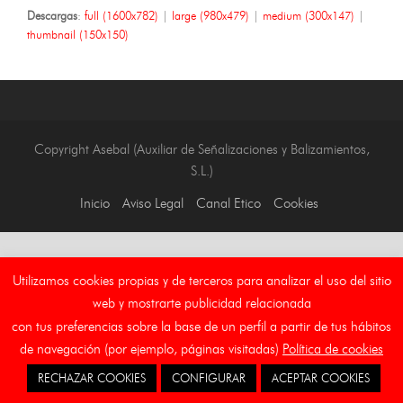
Descargas
:
full (1600x782)
|
large (980x479)
|
medium (300x147)
|
thumbnail (150x150)
Copyright Asebal (Auxiliar de Señalizaciones y Balizamientos,
S.L.)
Inicio
Aviso Legal
Canal Etico
Cookies
Utilizamos cookies propias y de terceros para analizar el uso del sitio
web y mostrarte publicidad relacionada
con tus preferencias sobre la base de un perfil a partir de tus hábitos
de navegación (por ejemplo, páginas visitadas)
Política de cookies
RECHAZAR COOKIES
CONFIGURAR
ACEPTAR COOKIES