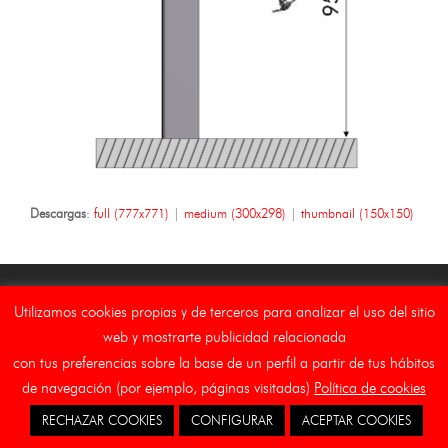
Descargas
:
full (777x771)
|
medium (300x298)
|
thumbnail (150x150)
Utilizamos cookies propias y de terceros para analizar el uso del sitio
web y mostrarte publicidad relacionada
Copyright Asebal (Auxiliar de Señalizaciones y Balizamientos,
con tus preferencias sobre la base de un perfil a partir de tus hábitos
S.L.)
de navegación (por ejemplo, páginas visitadas)
Política de cookies
Inicio
Aviso Legal
Canal Etico
Cookies
RECHAZAR COOKIES
CONFIGURAR
ACEPTAR COOKIES