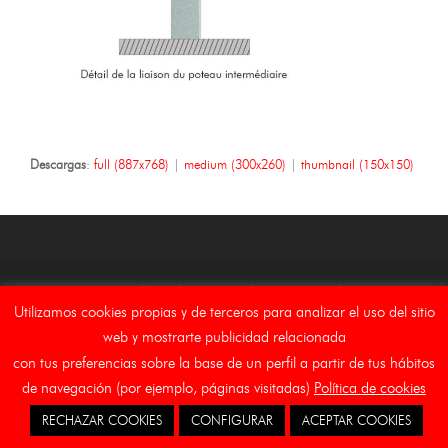
Descargas
:
full (887x768)
|
medium (300x260)
|
thumbnail (150x150)
Copyright Asebal (Auxiliar de Señalizaciones y Balizamientos,
Utilizamos cookies propias y de terceros para analizar el uso del sitio
S.L.)
web y mostrarte publicidad relacionada
Inicio
Aviso Legal
Canal Etico
Cookies
con tus preferencias sobre la base de un perfil a partir de tus hábitos
de navegación (por ejemplo, páginas visitadas)
Política de cookies
RECHAZAR COOKIES
CONFIGURAR
ACEPTAR COOKIES