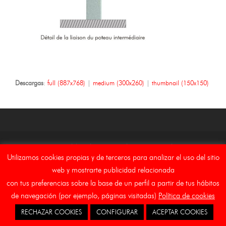
Descargas
:
full (887x768)
|
medium (300x260)
|
thumbnail (150x150)
Copyright Asebal (Auxiliar de Señalizaciones y Balizamientos,
Utilizamos cookies propias y de terceros para analizar el uso del sitio
S.L.)
web y mostrarte publicidad relacionada
Inicio
Aviso Legal
Canal Etico
Cookies
con tus preferencias sobre la base de un perfil a partir de tus hábitos
de navegación (por ejemplo, páginas visitadas)
Política de cookies
RECHAZAR COOKIES
CONFIGURAR
ACEPTAR COOKIES