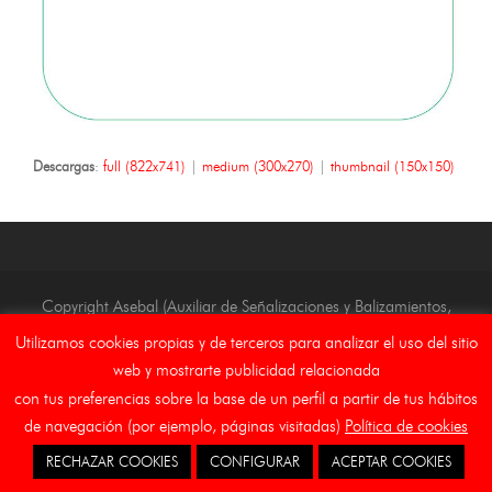
Descargas
:
full (822x741)
|
medium (300x270)
|
thumbnail (150x150)
Copyright Asebal (Auxiliar de Señalizaciones y Balizamientos,
S.L.)
Utilizamos cookies propias y de terceros para analizar el uso del sitio
web y mostrarte publicidad relacionada
Inicio
Aviso Legal
Canal Etico
Cookies
con tus preferencias sobre la base de un perfil a partir de tus hábitos
de navegación (por ejemplo, páginas visitadas)
Política de cookies
RECHAZAR COOKIES
CONFIGURAR
ACEPTAR COOKIES