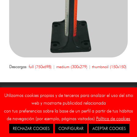
Descargas
:
full (750x698)
|
medium (300x279)
|
thumbnail (150x150)
Utilizamos cookies propias y de terceros para analizar el uso del sitio
web y mostrarte publicidad relacionada
Copyright Asebal (Auxiliar de Señalizaciones y Balizamientos,
con tus preferencias sobre la base de un perfil a partir de tus hábitos
S.L.)
de navegación (por ejemplo, páginas visitadas)
Política de cookies
Inicio
Aviso Legal
Canal Etico
Cookies
RECHAZAR COOKIES
CONFIGURAR
ACEPTAR COOKIES