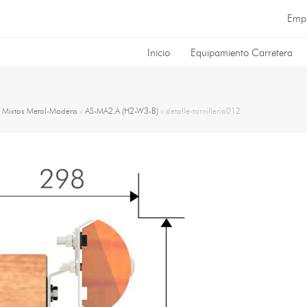
Emp
Inicio
Equipamiento Carretera
»
Mixtas Metal-Madera
»
AS-MA2.A (H2-W3-B)
»
detalle-tornilleria012