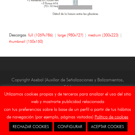
Descargas
:
full (1059x786)
|
large (980x727)
|
medium (300x223)
|
thumbnail (150x150)
Copyright Asebal (Auxiliar de Señalizaciones y Balizamientos,
S.L.)
Utilizamos cookies propias y de terceros para analizar el uso del sitio
Inicio
Aviso Legal
Canal Etico
Cookies
web y mostrarte publicidad relacionada
con tus preferencias sobre la base de un perfil a partir de tus hábitos
de navegación (por ejemplo, páginas visitadas)
Política de cookies
RECHAZAR COOKIES
CONFIGURAR
ACEPTAR COOKIES