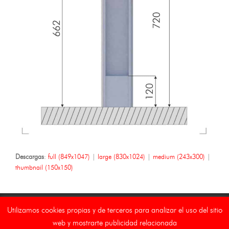
Descargas
:
full (849x1047)
|
large (830x1024)
|
medium (243x300)
|
thumbnail (150x150)
Utilizamos cookies propias y de terceros para analizar el uso del sitio
web y mostrarte publicidad relacionada