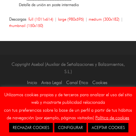
Descargas
:
full (1011x614)
|
large (980x595)
|
medium (300x182)
|
thumbnail (150x150)
Copyright Asebal (Auxiliar de Señalizaciones y Balizamientos,
S.L.)
Inicio
Aviso Legal
Canal Etico
Cookies
Utilizamos cookies propias y de terceros para analizar el uso del sitio
web y mostrarte publicidad relacionada
con tus preferencias sobre la base de un perfil a partir de tus hábitos
de navegación (por ejemplo, páginas visitadas)
Política de cookies
RECHAZAR COOKIES
CONFIGURAR
ACEPTAR COOKIES