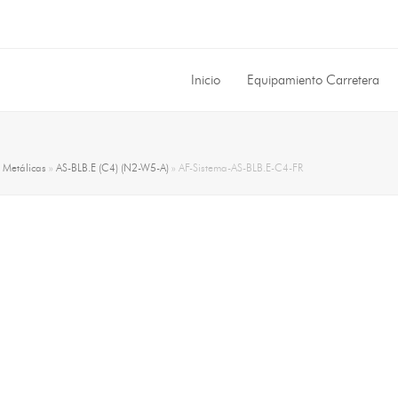
Inicio
Equipamiento Carretera
»
Metálicas
»
AS-BLB.E (C4) (N2-W5-A)
»
AF-Sistema-AS-BLB.E-C4-FR