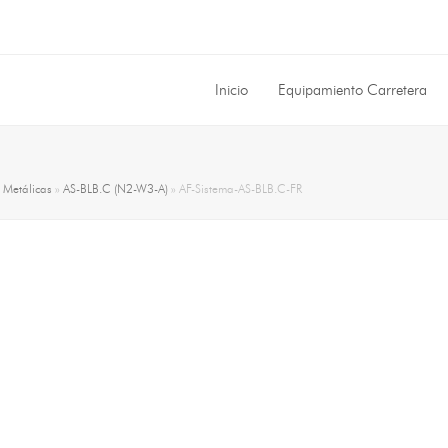
Inicio
Equipamiento Carretera
»
Metálicas
»
AS-BLB.C (N2-W3-A)
»
AF-Sistema-AS-BLB.C-FR