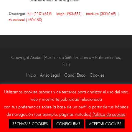
Descargas
:
full (1101x619)
|
large (980x551)
|
medium (300x169)
|
thumbnail (150x150)
Copyright Asebal (Auxiliar de Señalizaciones y Balizamientos,
S.L.)
Inicio
Aviso Legal
Canal Etico
Cookies
Utilizamos cookies propias y de terceros para analizar el uso del sitio
web y mostrarte publicidad relacionada
con tus preferencias sobre la base de un perfil a partir de tus hábitos
de navegación (por ejemplo, páginas visitadas)
Política de cookies
RECHAZAR COOKIES
CONFIGURAR
ACEPTAR COOKIES