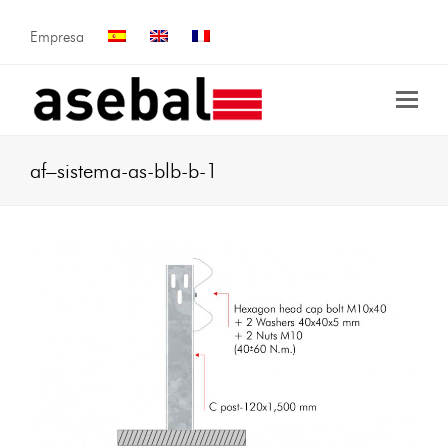
Empresa
af–sistema-as-blb-b-1