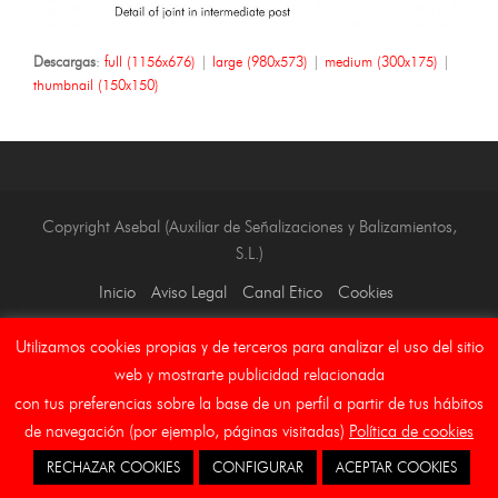
Descargas
:
full (1156x676)
|
large (980x573)
|
medium (300x175)
|
thumbnail (150x150)
Copyright Asebal (Auxiliar de Señalizaciones y Balizamientos,
S.L.)
Inicio
Aviso Legal
Canal Etico
Cookies
Utilizamos cookies propias y de terceros para analizar el uso del sitio
web y mostrarte publicidad relacionada
con tus preferencias sobre la base de un perfil a partir de tus hábitos
de navegación (por ejemplo, páginas visitadas)
Política de cookies
RECHAZAR COOKIES
CONFIGURAR
ACEPTAR COOKIES