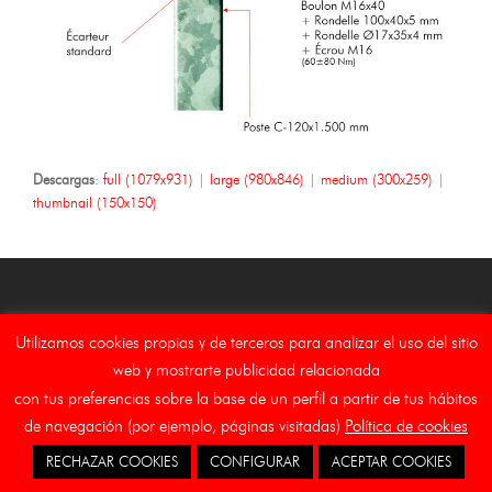
Descargas
:
full (1079x931)
|
large (980x846)
|
medium (300x259)
|
thumbnail (150x150)
Utilizamos cookies propias y de terceros para analizar el uso del sitio
Copyright Asebal (Auxiliar de Señalizaciones y Balizamientos,
S.L.)
web y mostrarte publicidad relacionada
con tus preferencias sobre la base de un perfil a partir de tus hábitos
Inicio
Aviso Legal
Canal Etico
Cookies
de navegación (por ejemplo, páginas visitadas)
Política de cookies
RECHAZAR COOKIES
CONFIGURAR
ACEPTAR COOKIES