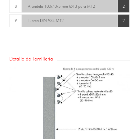
8
Arandela 100x40x5 mm Ø13 para M12
2
9
Tuerca DIN 934 M12
2
Detalle de Tornillería