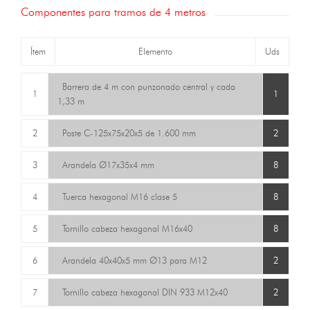
Componentes para tramos de 4 metros
Ítem
Elemento
Uds
Barrera de 4 m con punzonado central y cada
1
1
1,33 m
2
Poste C-125x75x20x5 de 1.600 mm
2
3
Arandela Ø17x35x4 mm
8
4
Tuerca hexagonal M16 clase 5
8
5
Tornillo cabeza hexagonal M16x40
8
6
Arandela 40x40x5 mm Ø13 para M12
2
7
Tornillo cabeza hexagonal DIN 933 M12x40
2