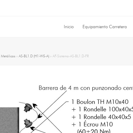
Inicio
Equipamiento Carretera
»
Metálicas
»
AS-BL1.D (H1-W5-A)
»
AF-Sistema-AS-BL1.D-FR