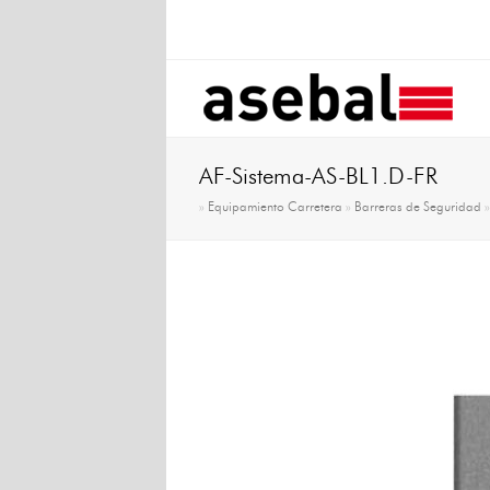
AF-Sistema-AS-BL1.D-FR
»
Equipamiento Carretera
»
Barreras de Seguridad