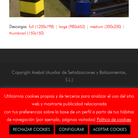
Descargas
:
full (1200x798)
|
large (980x652)
|
medium (300x200)
|
thumbnail (150x150)
Copyright Asebal (Auxiliar de Señalizaciones y Balizamientos,
S.L.)
Inicio
Aviso Legal
Canal Etico
Cookies
Utilizamos cookies propias y de terceros para analizar el uso del sitio
web y mostrarte publicidad relacionada
con tus preferencias sobre la base de un perfil a partir de tus hábitos
de navegación (por ejemplo, páginas visitadas)
Política de cookies
RECHAZAR COOKIES
CONFIGURAR
ACEPTAR COOKIES