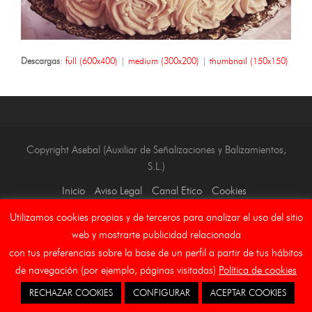
Descargas
:
full (600x400)
|
medium (300x200)
|
thumbnail (150x150)
Copyright Asebal (Auxiliar de Señalizaciones y Balizamientos,
S.L.)
Inicio
Aviso Legal
Canal Etico
Cookies
Utilizamos cookies propias y de terceros para analizar el uso del sitio
web y mostrarte publicidad relacionada
con tus preferencias sobre la base de un perfil a partir de tus hábitos
de navegación (por ejemplo, páginas visitadas)
Política de cookies
RECHAZAR COOKIES
CONFIGURAR
ACEPTAR COOKIES