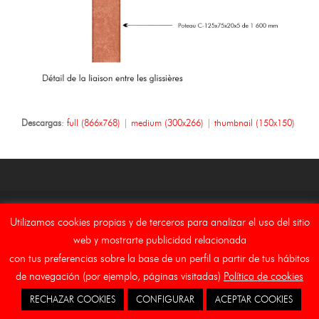
Descargas
:
full (866x768)
|
medium (300x266)
|
thumbnail (150x150)
Copyright Asebal (Auxiliar de Señalizaciones y Balizamientos,
Utilizamos cookies propias y de terceros para analizar el uso del sitio
S.L.)
web y mostrarte publicidad relacionada
Inicio
Aviso Legal
Canal Etico
Cookies
con tus preferencias sobre la base de un perfil a partir de tus hábitos
de navegación (por ejemplo, páginas visitadas)
Política de cookies
RECHAZAR COOKIES
CONFIGURAR
ACEPTAR COOKIES