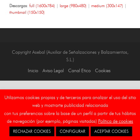
Descargas
:
full (1600x784)
|
large (980x480)
|
medium (300x147)
|
thumbnail (150x150)
Copyright Asebal (Auxiliar de Señalizaciones y Balizamientos,
S.L.)
Inicio
Aviso Legal
Canal Etico
Cookies
Utilizamos cookies propias y de terceros para analizar el uso del sitio
web y mostrarte publicidad relacionada
con tus preferencias sobre la base de un perfil a partir de tus hábitos
de navegación (por ejemplo, páginas visitadas)
Política de cookies
RECHAZAR COOKIES
CONFIGURAR
ACEPTAR COOKIES