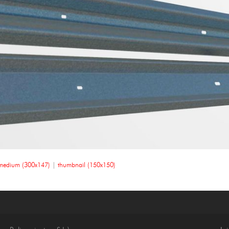
medium (300x147)
|
thumbnail (150x150)