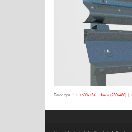
Descargas
:
full (1600x784)
|
large (980x480)
|