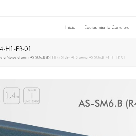
Inicio
Equipamiento Carretera
R4-H1-FR-01
para Motociclistas
»
AS-SM6.B (R4-H1)
»
Slider-AF-Sistema-AS-SM6.B-R4-H1-FR-01