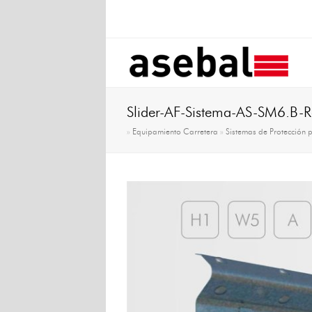
Slider-AF-Sistema-AS-SM6.B-
»
Equipamiento Carretera
»
Sistemas de Protección 