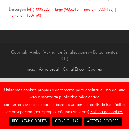
Descargas
:
full (1000x525)
|
large (980x515)
|
medium (300x158)
|
thumbnail (150x150)
Copyright Asebal (Auxiliar de Señalizaciones y Balizamientos,
S.L.)
Inicio
Aviso Legal
Canal Etico
Cookies
Utilizamos cookies propias y de terceros para analizar el uso del sitio
web y mostrarte publicidad relacionada
con tus preferencias sobre la base de un perfil a partir de tus hábitos
de navegación (por ejemplo, páginas visitadas)
Política de cookies
RECHAZAR COOKIES
CONFIGURAR
ACEPTAR COOKIES