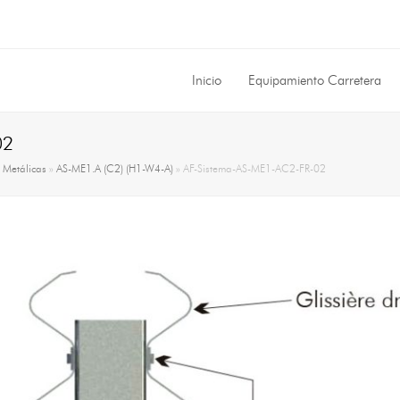
Inicio
Equipamiento Carretera
02
»
Metálicas
»
AS-ME1.A (C2) (H1-W4-A)
»
AF-Sistema-AS-ME1-AC2-FR-02