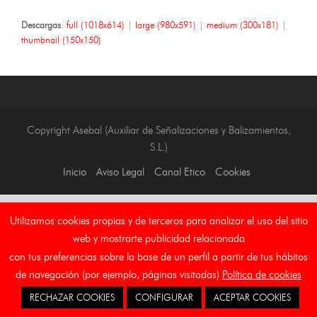
Descargas
:
full (1018x614)
|
large (980x591)
|
medium (300x181)
|
thumbnail (150x150)
Copyright Asebal (Auxiliar de Señalizaciones y Balizamientos,
S.L.)
Inicio
Aviso Legal
Canal Etico
Cookies
Utilizamos cookies propias y de terceros para analizar el uso del sitio
web y mostrarte publicidad relacionada
con tus preferencias sobre la base de un perfil a partir de tus hábitos
de navegación (por ejemplo, páginas visitadas)
Política de cookies
RECHAZAR COOKIES
CONFIGURAR
ACEPTAR COOKIES