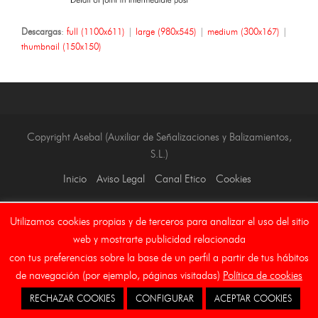
Descargas
:
full (1100x611)
|
large (980x545)
|
medium (300x167)
|
thumbnail (150x150)
Copyright Asebal (Auxiliar de Señalizaciones y Balizamientos,
S.L.)
Inicio
Aviso Legal
Canal Etico
Cookies
Utilizamos cookies propias y de terceros para analizar el uso del sitio
web y mostrarte publicidad relacionada
con tus preferencias sobre la base de un perfil a partir de tus hábitos
de navegación (por ejemplo, páginas visitadas)
Política de cookies
RECHAZAR COOKIES
CONFIGURAR
ACEPTAR COOKIES