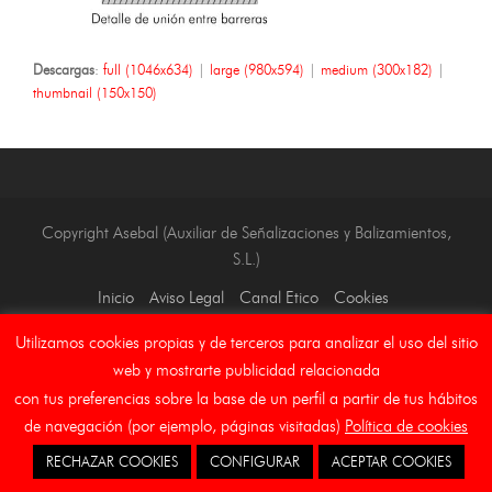
Descargas
:
full (1046x634)
|
large (980x594)
|
medium (300x182)
|
thumbnail (150x150)
Copyright Asebal (Auxiliar de Señalizaciones y Balizamientos,
S.L.)
Inicio
Aviso Legal
Canal Etico
Cookies
Utilizamos cookies propias y de terceros para analizar el uso del sitio
web y mostrarte publicidad relacionada
con tus preferencias sobre la base de un perfil a partir de tus hábitos
de navegación (por ejemplo, páginas visitadas)
Política de cookies
RECHAZAR COOKIES
CONFIGURAR
ACEPTAR COOKIES