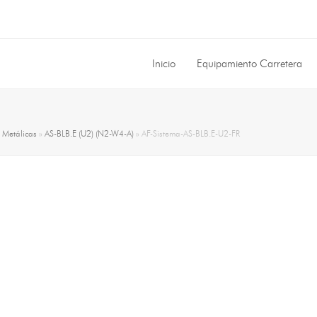
Inicio
Equipamiento Carretera
»
Metálicas
»
AS-BLB.E (U2) (N2-W4-A)
»
AF-Sistema-AS-BLB.E-U2-FR