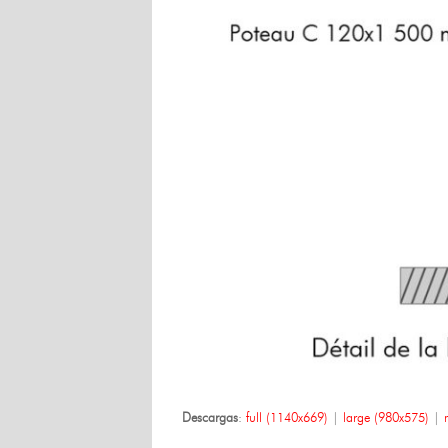
Descargas
:
full (1140x669)
|
large (980x575)
|