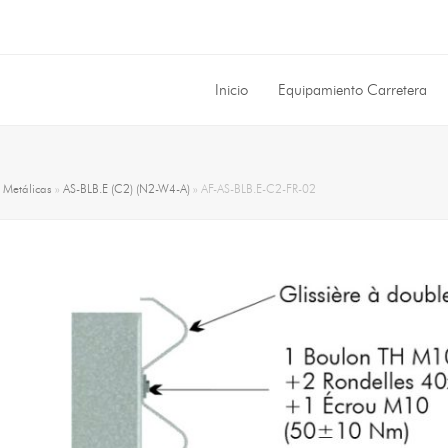
Inicio
Equipamiento Carretera
»
Metálicas
»
AS-BLB.E (C2) (N2-W4-A)
»
AF-AS-BLB.E-C2-FR-02