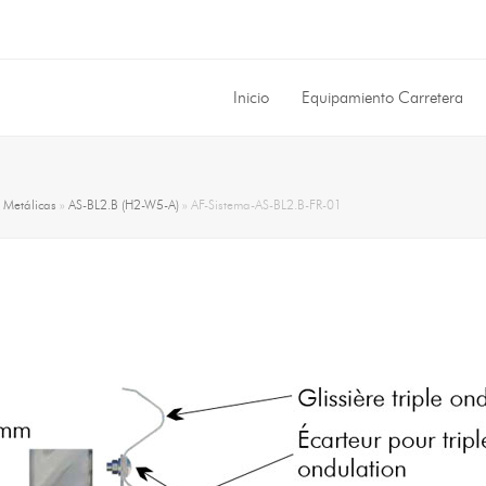
Inicio
Equipamiento Carretera
»
Metálicas
»
AS-BL2.B (H2-W5-A)
»
AF-Sistema-AS-BL2.B-FR-01