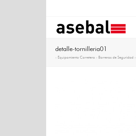
detalle-tornilleria01
»
Equipamiento Carretera
»
Barreras de Seguridad