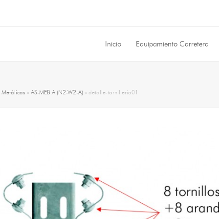
Inicio
Equipamiento Carretera
»
Metálicas
»
AS-MEB.A (N2-W2-A)
»
detalle-tornilleria01