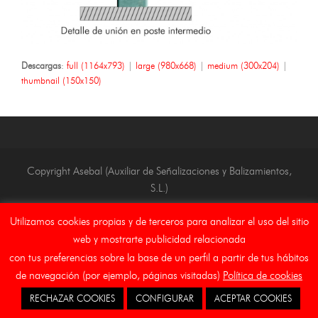
Descargas
:
full (1164x793)
|
large (980x668)
|
medium (300x204)
|
thumbnail (150x150)
Copyright Asebal (Auxiliar de Señalizaciones y Balizamientos,
S.L.)
Inicio
Aviso Legal
Canal Etico
Cookies
Utilizamos cookies propias y de terceros para analizar el uso del sitio
web y mostrarte publicidad relacionada
con tus preferencias sobre la base de un perfil a partir de tus hábitos
de navegación (por ejemplo, páginas visitadas)
Política de cookies
RECHAZAR COOKIES
CONFIGURAR
ACEPTAR COOKIES