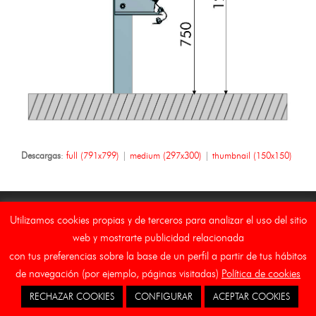
Descargas
:
full (791x799)
|
medium (297x300)
|
thumbnail (150x150)
Utilizamos cookies propias y de terceros para analizar el uso del sitio
web y mostrarte publicidad relacionada
Copyright Asebal (Auxiliar de Señalizaciones y Balizamientos,
con tus preferencias sobre la base de un perfil a partir de tus hábitos
S.L.)
de navegación (por ejemplo, páginas visitadas)
Política de cookies
Inicio
Aviso Legal
Canal Etico
Cookies
RECHAZAR COOKIES
CONFIGURAR
ACEPTAR COOKIES