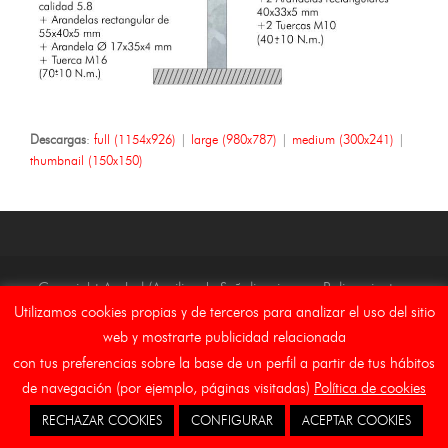
Descargas
:
full (1154x926)
|
large (980x787)
|
medium (300x241)
|
thumbnail (150x150)
Copyright Asebal (Auxiliar de Señalizaciones y Balizamientos,
Utilizamos cookies propias y de terceros para analizar el uso del sitio
S.L.)
web y mostrarte publicidad relacionada
Inicio
Aviso Legal
Canal Etico
Cookies
con tus preferencias sobre la base de un perfil a partir de tus hábitos
de navegación (por ejemplo, páginas visitadas)
Política de cookies
RECHAZAR COOKIES
CONFIGURAR
ACEPTAR COOKIES