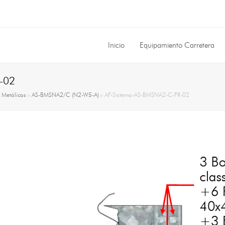
Inicio
Equipamiento Carretera
-02
»
Metálicas
»
AS-BMSNA2/C (N2-W5-A)
»
AF-Sistema-AS-BMSNA2-C-FR-02