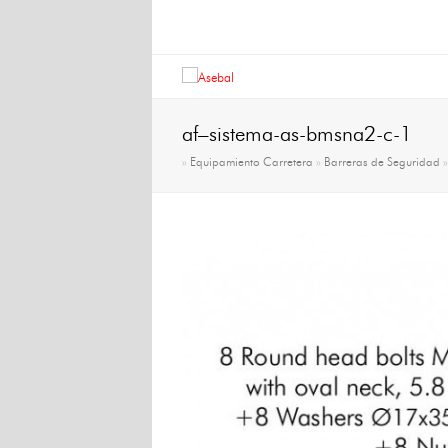
af–sistema-as-bmsna2-c-1
»
Equipamiento Carretera
»
Barreras de Seguridad