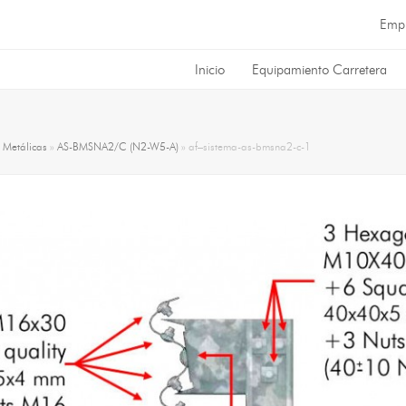
Emp
Inicio
Equipamiento Carretera
»
Metálicas
»
AS-BMSNA2/C (N2-W5-A)
»
af–sistema-as-bmsna2-c-1