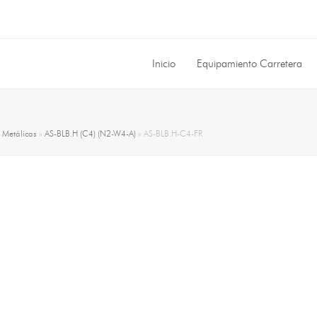
Inicio
Equipamiento Carretera
»
Metálicas
»
AS-BLB.H (C4) (N2-W4-A)
»
AS-BLB.H-C4-FR